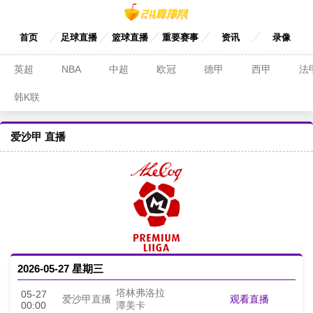
首页
足球直播
篮球直播
重要赛事
资讯
录像
英超
NBA
中超
欧冠
德甲
西甲
法
韩K联
爱沙甲 直播
2026-05-27 星期三
塔林弗洛拉
05-27
观看直播
爱沙甲直播
00:00
潭美卡