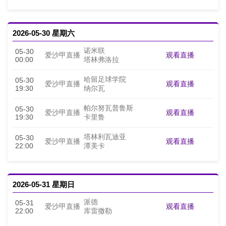
2026-05-30 星期六
诺米联
05-30
观看直播
爱沙甲直播
00:00
塔林弗洛拉
哈留足球学院
05-30
观看直播
爱沙甲直播
19:30
纳尔瓦
帕尔努瓦普鲁斯
05-30
观看直播
爱沙甲直播
19:30
卡里鲁
塔林利瓦迪亚
05-30
观看直播
爱沙甲直播
22:00
潭美卡
2026-05-31 星期日
派德
05-31
观看直播
爱沙甲直播
22:00
库雷撒勒