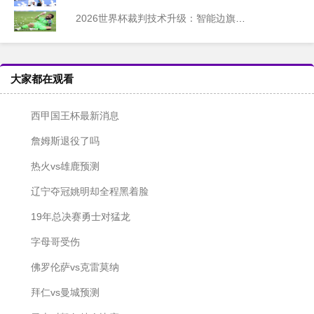
2026世界杯裁判技术升级：智能边旗角度传感系统的工程化落地方案
大家都在观看
西甲国王杯最新消息
詹姆斯退役了吗
热火vs雄鹿预测
辽宁夺冠姚明却全程黑着脸
19年总决赛勇士对猛龙
字母哥受伤
佛罗伦萨vs克雷莫纳
拜仁vs曼城预测