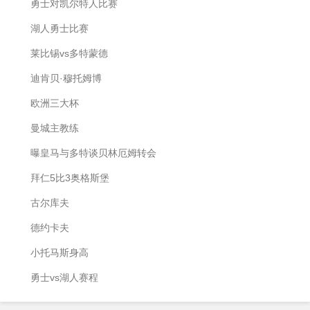
勇士对凯尔特人比赛
湖人勇士比赛
莱比锡vs多特蒙德
迪肯贝·穆托姆博
欧洲三大杯
曼城主教练
曝皇马与多特谈贝林厄姆转会
拜仁5比3奥格斯堡
古尔库夫
德约卡夫
小托马斯身高
勇士vs湖人赛程