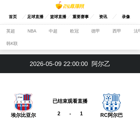
首页
足球直播
篮球直播
重要赛事
资讯
录像
英超
NBA
中超
欧冠
德甲
西甲
法
韩K联
2026-05-09 22:00:00
阿尔乙
已结束观看直播
2
-
1
埃尔比亚尔
RC阿尔巴