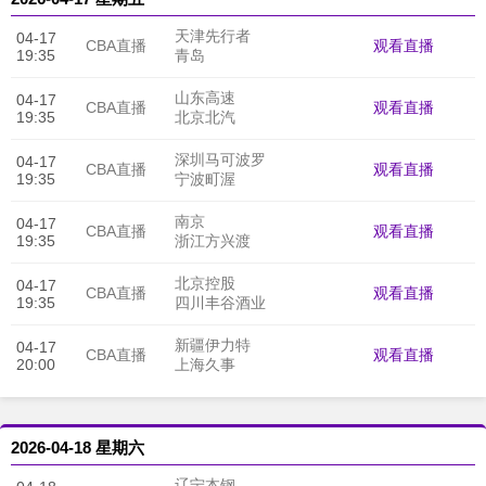
天津先行者
04-17
观看直播
CBA直播
19:35
青岛
山东高速
04-17
观看直播
CBA直播
19:35
北京北汽
深圳马可波罗
04-17
观看直播
CBA直播
19:35
宁波町渥
南京
04-17
观看直播
CBA直播
19:35
浙江方兴渡
北京控股
04-17
观看直播
CBA直播
19:35
四川丰谷酒业
新疆伊力特
04-17
观看直播
CBA直播
20:00
上海久事
2026-04-18 星期六
辽宁本钢