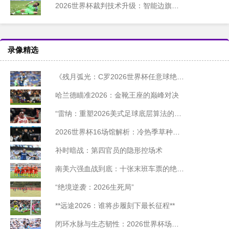
2026世界杯裁判技术升级：智能边旗角度传感系统的工程化落地方案
录像精选
《残月弧光：C罗2026世界杯任意球绝杀封神记》
哈兰德瞄准2026：金靴王座的巅峰对决
“雷纳：重塑2026美式足球底层算法的静默革命”
2026世界杯16场馆解析：冷热季草种动态切换策略与赛事适应性评估
补时暗战：第四官员的隐形控场术
南美六强血战到底：十张末班车票的绝命冲刺
“绝境逆袭：2026生死局”
**远途2026：谁将步履刻下最长征程**
闭环水脉与生态韧性：2026世界杯场馆雨水循环系统的绿色重构